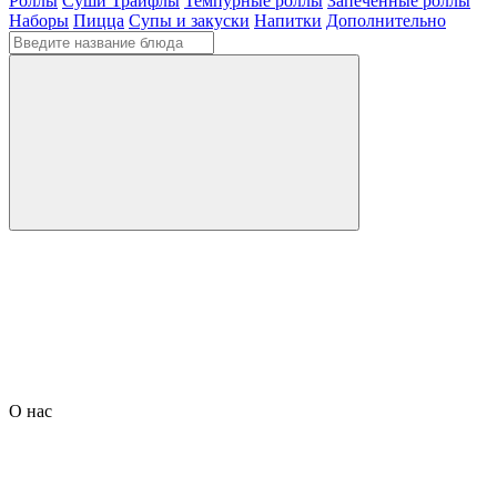
Роллы
Суши Трайфлы
Темпурные роллы
Запеченные роллы
Наборы
Пицца
Супы и закуски
Напитки
Дополнительно
О нас